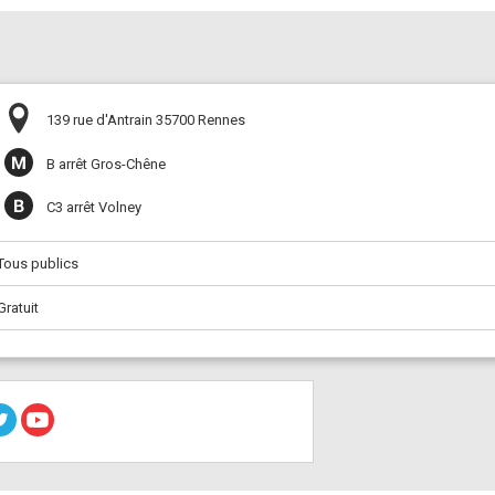
139 rue d'Antrain 35700 Rennes
B arrêt Gros-Chêne
C3 arrêt Volney
Tous publics
Gratuit