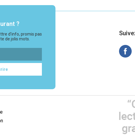
ourant ?
Suive
ttre d'info, promis pas
te de jolis mots.
ée
on